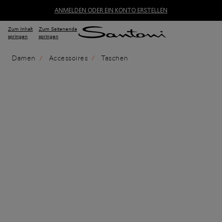
ANMELDEN ODER EIN KONTO ERSTELLEN
Zum Inhalt
Zum Seitenende
springen
springen
Damen
Accessoires
Taschen