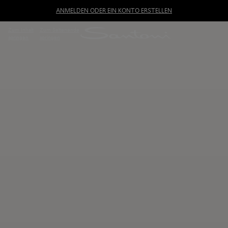
ANMELDEN ODER EIN KONTO ERSTELLEN
Zum Inhalt
Zum Seitenende
springen
springen