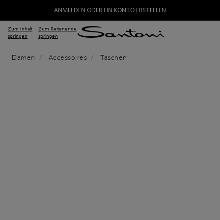
ANMELDEN ODER EIN KONTO ERSTELLEN
Zum Inhalt
Zum Seitenende
springen
springen
Damen
Accessoires
Taschen