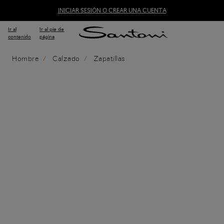
INICIAR SESIÓN O CREAR UNA CUENTA
Ir al
Ir al pie de
contenido
página
Hombre
Calzado
Zapatillas