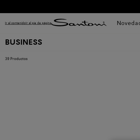
Noveda
Ir al contenido
Ir al pie de página
BUSINESS
39
Productos