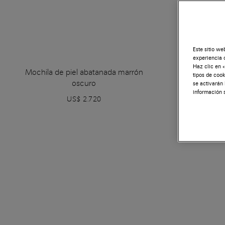
Este sitio we
experiencia 
Haz clic en «
Mochila de piel abatanada marrón
Mocasines c
tipos de cook
oscuro
y 
se activarán
información 
US$ 2.720