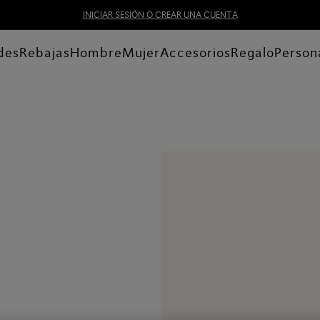
INICIAR SESIÓN O CREAR UNA CUENTA
des
Rebajas
Hombre
Mujer
Accesorios
Regalo
Person