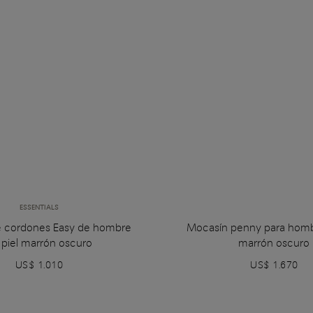
ESSENTIALS
e cordones Easy de hombre
Mocasín penny para homb
 piel marrón oscuro
marrón oscuro
US$ 1.010
US$ 1.670