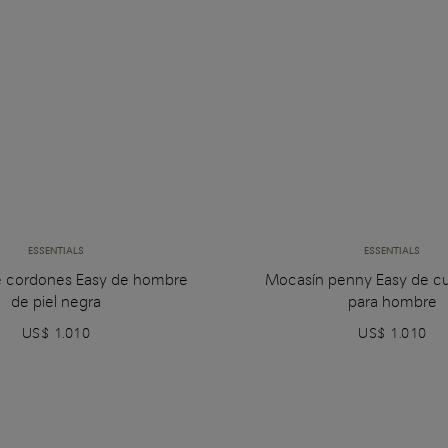
ESSENTIALS
ESSENTIALS
e cordones Easy de hombre
Mocasín penny Easy de c
de piel negra
para hombre
US$ 1.010
US$ 1.010