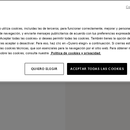
Co
b utiliza cookies, incluidas las de terceros, para funcionar correctamente, mejorar y persona
de navegación, y enviarte mensajes publicitarios de acuerdo con tus preferencias expresada
Aceptar todas las cookies» si deseas permitir todas las cookies. También tienes la opción d
on borlas de hombre en piel
ies aceptar o desactivar. Para eso, haz clic en «Quiero elegir» a continuación. Si cierras es
ante marrón oscuro
 las cookies técnicas, que son esenciales para la navegación por el sitio web. Para obtener
sobre las cookies, consulta nuestra
Política de cookies y privacidad.
US$ 1.090
QUIERO ELEGIR
ACEPTAR TODAS LAS COOKIES