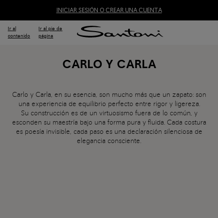
INICIAR SESIÓN O CREAR UNA CUENTA
Ir al
Ir al pie de
contenido
página
CARLO Y CARLA
Carlo y Carla, en su esencia, son mucho más que un zapato: son
una experiencia de equilibrio perfecto entre rigor y ligereza.
Su construcción es de un virtuosismo fuera de lo común, y
esconden su maestría bajo una forma pura y fluida. Cada costura
es poesía invisible, cada paso es una declaración silenciosa de
elegancia consciente.