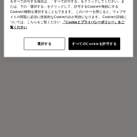
をすべて許可する場合は、「すべて許可する」をクリックしてください。ま
メンズ アンティーク加工レザー
メンズ アンティーク加工レザー
たは、下の「選択する」をクリックして、許可するCookieや無効にする
ダブルバックルシューズ ブラッ
ダブルバックルシューズ ブラウ
Cookieの種類を選択することもできます。 このバナーを閉じると、ウェブサ
ク
ン
イトの閲覧に必須に技術的なCookieのみが有効になります。 Cookieの詳細に
¥ 217.800
¥ 217.800
ついては、こちらをご覧ください
「Cookieとプライバシーポリシー」をご
覧ください
選択する
すべてのCookieを許可する