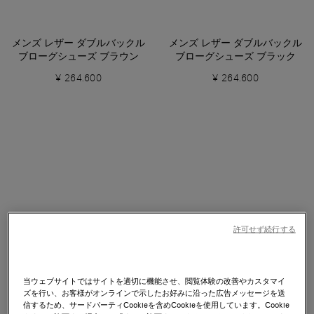
メンズ レザー ダブルバックル
メンズ レザー ダブルバックル
ブローグシューズ ブラウン
ブローグシューズ ブラック
¥ 264.600
¥ 264.600
許可せず続行する
当ウェブサイトではサイトを適切に機能させ、閲覧体験の改善やカスタマイ
ズを行い、お客様がオンラインで示したお好みに沿った広告メッセージを送
信するため、サードパーティCookieを含めCookieを使用しています。Cookie
ESSENTIALS
ESSENTIALS