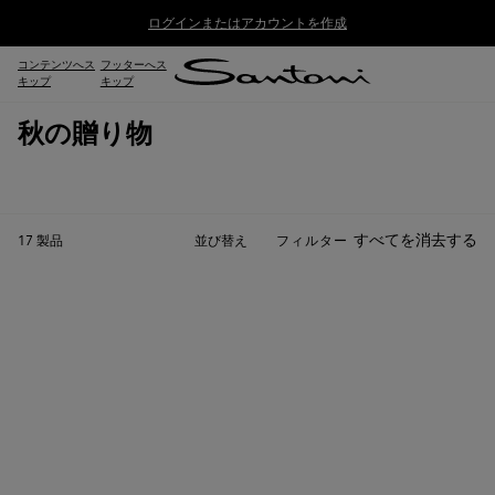
ログインまたはアカウントを作成
コンテンツへス
フッターへス
キップ
キップ
秋の贈り物
すべてを消去する
並び替え
17
製品
フィルター