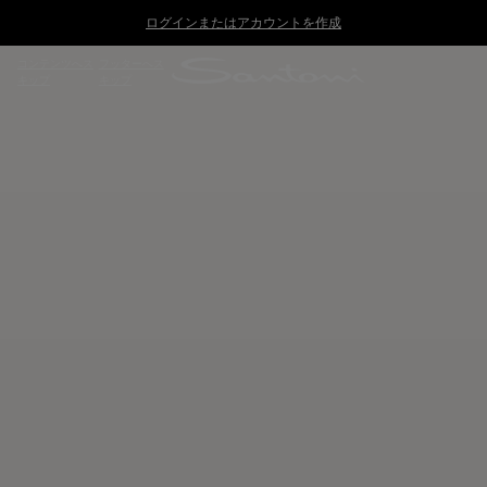
ログインまたはアカウントを作成
コンテンツへス
フッターへス
キップ
キップ