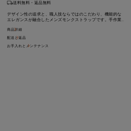
送料無料・返品無料
デザイン性の追求と、職人技ならではのこだわり、機能的な
エレガンスが融合したメンズモンクストラップです。手作業
でアンティーク仕上げを施した上質なレザーをアッパーに用
商品詳細
い、洗練されたクラシックなシルエットに仕上げています。
実用性抜群の特殊なグッドイヤーウェルト製法を採用。この
配送と返品
複雑な工程を伴う製法は、耐久性に優れたシューズを実現す
お手入れとメンテナンス
るとともに、通気性と耐水性において最高の性能を発揮しま
す。ソールは張り替えることができるため、シューズを長く
ご愛用いただけます。