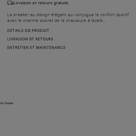
Livraison et retours gratuits
La sneaker au design élégant qui conjugue le confort sportif
avec le charme discret de la chaussure à lacets.
Confectionnée en nubuck Carezza extrêmement doux et
DÉTAILS DU PRODUIT
léger, elle est rehaussée de la Velatura colorée à la main et
agrémentée de la surpiqûre Sigillo Arancio Santoni, la
LIVRAISON ET RETOURS
couleur signature de la Maison. Son tirant sur le talon et sa
ENTRETIEN ET MAINTENANCE
fermeture à lacets élastiques permettent de la porter
comme une chaussure à enfiler.
my footer