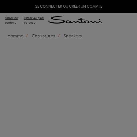
SE CONNECTER OU CRÉER UN COMPTE
Passer au
Passer au pied
contenu
de page
Homme
Chaussures
Sneakers