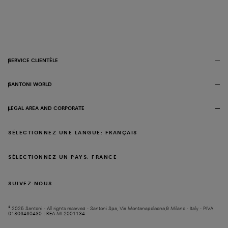
SERVICE CLIENTÈLE
SANTONI WORLD
LEGAL AREA AND CORPORATE
SÉLECTIONNEZ UNE LANGUE: FRANÇAIS
SÉLECTIONNEZ UN PAYS: FRANCE
SUIVEZ-NOUS
© 2025 Santoni - All rights reserved - Santoni Spa, Via Montenapoleone,9 Milano - Italy - P.IVA
01806460430 | REA MI-2001134