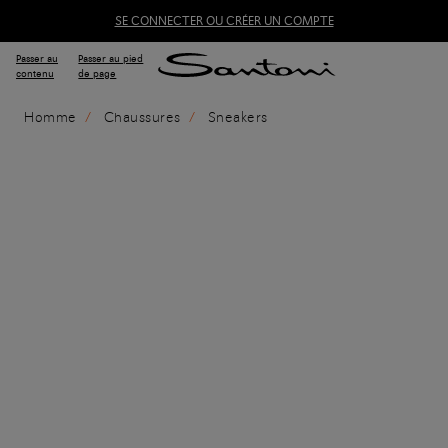
SE CONNECTER OU CRÉER UN COMPTE
Passer au
Passer au pied
contenu
de page
Homme
Chaussures
Sneakers