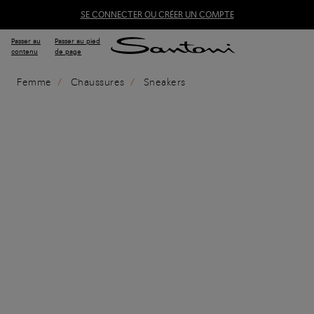
SE CONNECTER OU CRÉER UN COMPTE
Passer au
Passer au pied
contenu
de page
Femme
Chaussures
Sneakers