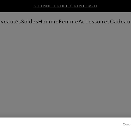
SE CONNECTER OU CRÉER UN COMPTE
veautés
Soldes
Homme
Femme
Accessoires
Cadeau
Conti