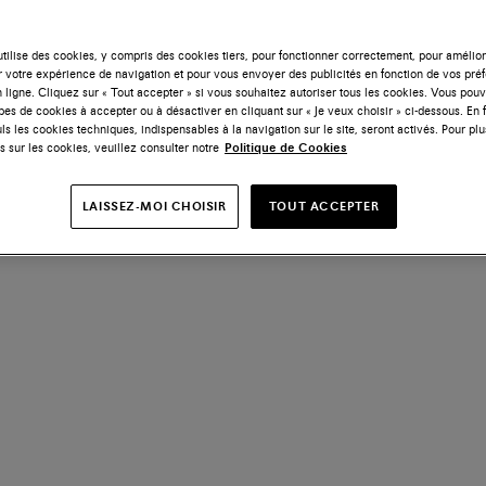
tilise des cookies, y compris des cookies tiers, pour fonctionner correctement, pour amélior
r votre expérience de navigation et pour vous envoyer des publicités en fonction de vos pré
 ligne. Cliquez sur « Tout accepter » si vous souhaitez autoriser tous les cookies. Vous po
ypes de cookies à accepter ou à désactiver en cliquant sur « Je veux choisir » ci-dessous. En 
ls les cookies techniques, indispensables à la navigation sur le site, seront activés. Pour plu
s sur les cookies, veuillez consulter notre
Politique de Cookies
LAISSEZ-MOI CHOISIR
TOUT ACCEPTER