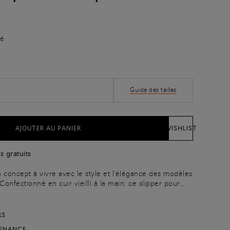
cé
Guide des tailles
AJOUTER AU PANIER
WISHLIST
s gratuits
 concept à vivre avec le style et l'élégance des modèles
onfectionné en cuir vieilli à la main, ce slipper pour
fourrure pour vous offrir une dose de confort
RS
TENANCE