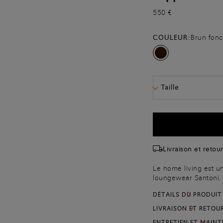
550 €
COULEUR:
Brun fon
Taille
Livraison et retour
Le home living est un
loungewear Santoni. C
homme est revêtu de 
DÉTAILS DU PRODUIT
supplémentaire.
LIVRAISON ET RETOU
ENTRETIEN ET MAIN