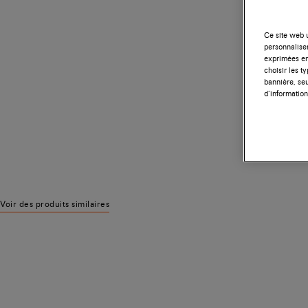
Ce site web u
personnalise
exprimées en
choisir les t
bannière, seu
d’information
Voir des produits similaires