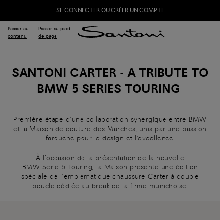
SE CONNECTER OU CRÉER UN COMPTE
Passer au
Passer au pied
contenu
de page
SANTONI CARTER - A TRIBUTE TO
BMW 5 SERIES TOURING
Première étape d’une collaboration synergique entre BMW
et la Maison de couture des Marches, unis par une passion
farouche pour le design et l’excellence.
À l’occasion de la présentation de la nouvelle
BMW Série 5 Touring, la Maison présente une édition
spéciale de l’emblématique chaussure Carter à double
boucle dédiée au break de la firme munichoise.