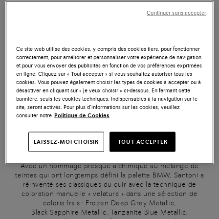
Une collaboration qui représente non seulement un
Continuer sans accepter
croisement de styles, mais surtout une célébration de
valeurs communes comme la soif incessante de perfection
et l’attachement au design innovant.
Ce site web utilise des cookies, y compris des cookies tiers, pour fonctionner
Pour Santoni, chaque paire de chaussures est un chef-
correctement, pour améliorer et personnaliser votre expérience de navigation
d’œuvre conçu pour résister à l’épreuve du temps
et pour vous envoyer des publicités en fonction de vos préférences exprimées
en ligne. Cliquez sur « Tout accepter » si vous souhaitez autoriser tous les
et se démarquer de la foule, avant tout par le pouvoir de la
cookies. Vous pouvez également choisir les types de cookies à accepter ou à
couleur, fruit du savoir-faire unique de la marque. Le
désactiver en cliquant sur « Je veux choisir » ci-dessous. En fermant cette
bannière, seuls les cookies techniques, indispensables à la navigation sur le
traitement signature « Velatura » de Santoni est une
site, seront activés. Pour plus d’informations sur les cookies, veuillez
technique de coloration manuelle semblable à la peinture :
consulter notre
Politique de Cookies
les couleurs individuelles sont appliquées à la main en
couches séparées, l’une après l’autre, jusqu’à obtenir la
nuance désirée, produisant un résultat profond et
LAISSEZ-MOI CHOISIR
TOUT ACCEPTER
volumétrique avec des nuances exquises et inattendues.
Avec un hommage presque alchimique au mélange de
teintes qui ont longtemps défini la palette BMW, Santoni a
réinventé ses classiques du cuir avec la technique de
coloration manuelle « velatura » dans une sélection de
coloris frais : Frozen Deep Grey Metallic,
Black Sapphire Metallic, Tanzanite Blue Metallic,