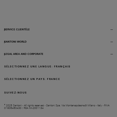
SERVICE CLIENTÈLE
SANTONI WORLD
LEGAL AREA AND CORPORATE
SÉLECTIONNEZ UNE LANGUE: FRANÇAIS
SÉLECTIONNEZ UN PAYS: FRANCE
SUIVEZ-NOUS
© 2025 Santoni - All rights reserved - Santoni Spa, Via Montenapoleone,9 Milano - Italy - P.IVA
01806460430 | REA MI-2001134