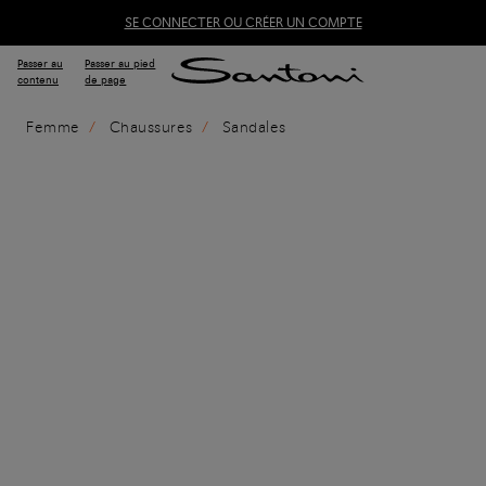
SE CONNECTER OU CRÉER UN COMPTE
Passer au
Passer au pied
contenu
de page
Femme
Chaussures
Sandales