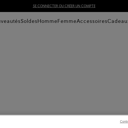
SE CONNECTER OU CRÉER UN COMPTE
veautés
Soldes
Homme
Femme
Accessoires
Cadeau
Conti