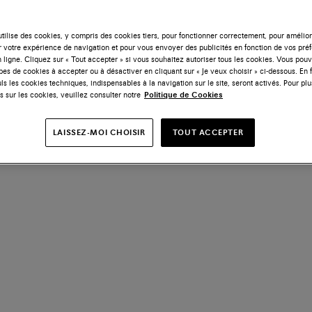
tilise des cookies, y compris des cookies tiers, pour fonctionner correctement, pour amélior
r votre expérience de navigation et pour vous envoyer des publicités en fonction de vos pré
 ligne. Cliquez sur « Tout accepter » si vous souhaitez autoriser tous les cookies. Vous po
ypes de cookies à accepter ou à désactiver en cliquant sur « Je veux choisir » ci-dessous. En 
ls les cookies techniques, indispensables à la navigation sur le site, seront activés. Pour plu
s sur les cookies, veuillez consulter notre
Politique de Cookies
LAISSEZ-MOI CHOISIR
TOUT ACCEPTER