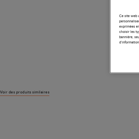
Ce site web u
personnalise
exprimées en
choisir les t
bannière, seu
d’information
Voir des produits similaires