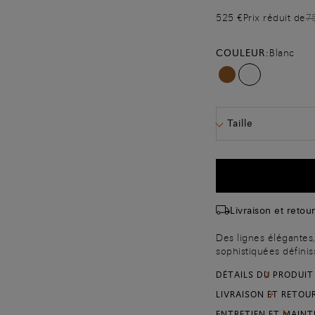
525 €
Prix réduit de
7
COULEUR:
Blanc
Taille
Livraison et retour
Des lignes élégantes, 
sophistiquées définis
silhouette raffinée 
DÉTAILS DU PRODUIT
bride cheville crois
Elle est confectionné
LIVRAISON ET RETOU
surface au grain gaufr
ENTRETIEN ET MAIN