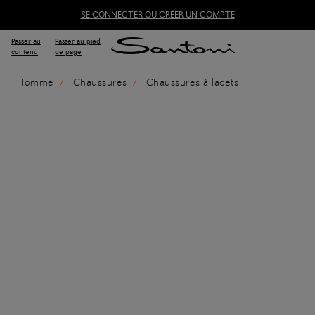
SE CONNECTER OU CRÉER UN COMPTE
Passer au
Passer au pied
contenu
de page
Homme
Chaussures
Chaussures à lacets