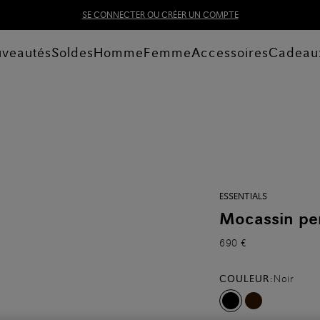
SE CONNECTER OU CRÉER UN COMPTE
veautés
Soldes
Homme
Femme
Accessoires
Cadeau
ESSENTIALS
Mocassin pe
690 €
COULEUR:
Noir