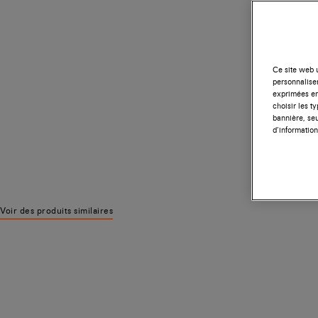
Ce site web u
personnalise
exprimées en
choisir les t
bannière, seu
d’information
Voir des produits similaires