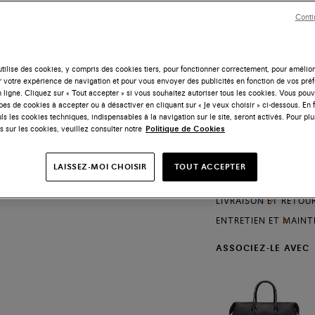
Conti
Taille
tilise des cookies, y compris des cookies tiers, pour fonctionner correctement, pour amélior
r votre expérience de navigation et pour vous envoyer des publicités en fonction de vos pré
 ligne. Cliquez sur « Tout accepter » si vous souhaitez autoriser tous les cookies. Vous po
ypes de cookies à accepter ou à désactiver en cliquant sur « Je veux choisir » ci-dessous. En 
Livraison et retour
ls les cookies techniques, indispensables à la navigation sur le site, seront activés. Pour plu
s sur les cookies, veuillez consulter notre
Politique de Cookies
Mocassin de la colle
fonctionnalité et lég
LAISSEZ-MOI CHOISIR
TOUT ACCEPTER
Confectionné en cui
DÉTAILS DU PRODUIT
295 g, un poids révo
unique du savoir-fair
LIVRAISON ET RETOU
l’amour du beau. La 
ENTRETIEN ET MAIN
possède une semelle
semelle en caoutchou
ASSOCIEZ-LE AVEC
iconique Double Buck
et de résistance au g
procure un confort s