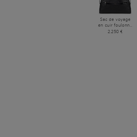
Sac de voyage
en cuir foulonné
noir
2.250 €