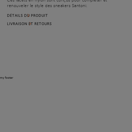
Ces lacets en nylon sont conçus pour compléter et
renouveler le style des sneakers Santoni.
DÉTAILS DU PRODUIT
LIVRAISON ET RETOURS
my footer