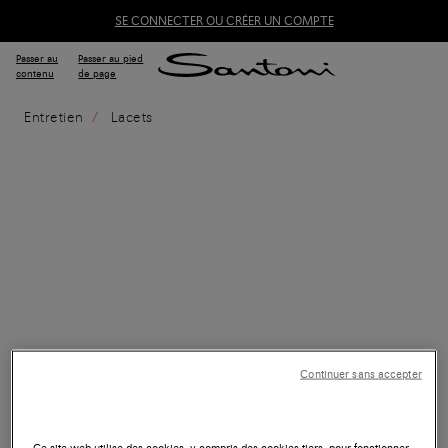
SE CONNECTER OU CRÉER UN COMPTE
Passer au
Passer au pied
contenu
de page
Entretien
Lacets
Continuer sans accepter
Ce site web utilise des cookies, y compris des cookies tiers, pour fonctionner