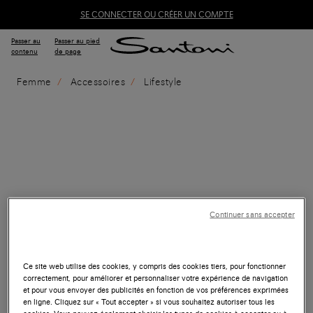
SE CONNECTER OU CRÉER UN COMPTE
Passer au
Passer au pied
contenu
de page
Femme
Accessoires
Lifestyle
Continuer sans accepter
Ce site web utilise des cookies, y compris des cookies tiers, pour fonctionner
correctement, pour améliorer et personnaliser votre expérience de navigation
et pour vous envoyer des publicités en fonction de vos préférences exprimées
en ligne. Cliquez sur « Tout accepter » si vous souhaitez autoriser tous les