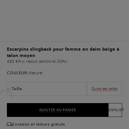
Escarpins slingback pour femme en daim beige à
talon moyen
483 €
Prix réduit de
690 €
(-30%)
COULEUR:
Naturel
Taille
Guide des tailles
AJOUTER AU PANIER
WISHLIST
Livraison et retours gratuits