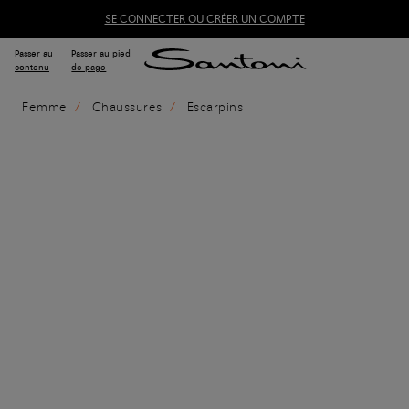
SE CONNECTER OU CRÉER UN COMPTE
Passer au
Passer au pied
contenu
de page
Femme
Chaussures
Escarpins