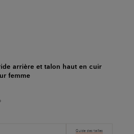
ide arrière et talon haut en cuir
our femme
o
Guide des tailles