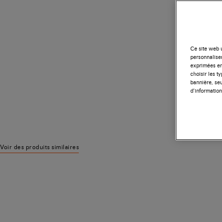
Ce site web u
personnalise
exprimées en
choisir les t
bannière, seu
d’information
Voir des produits similaires