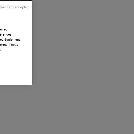
nuer sans accepter
er et
férences
uvez également
fermant cette
s