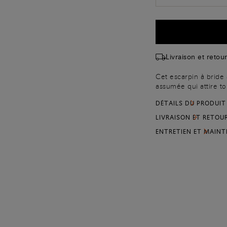
Livraison et retour
Cet escarpin à bride 
assumée qui attire to
un bout pointu et un
DÉTAILS DU PRODUIT
Son talon aiguille ha
habillées que les loo
LIVRAISON ET RETOU
Arancio Santoni est 
ENTRETIEN ET MAIN
caractère chaque pas