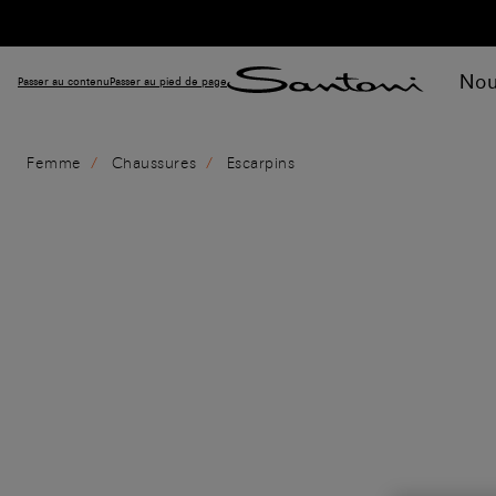
Nou
Passer au contenu
Passer au pied de page
Femme
Chaussures
Escarpins