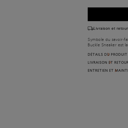
Livraison et retour
Symbole du savoir-fai
Buckle Sneaker est l
pour homme est propo
DÉTAILS DU PRODUIT
une surface au grain g
agrémentée d’une déc
LIVRAISON ET RETOU
donne vie à un look 
ENTRETIEN ET MAIN
caoutchouc ornée du 