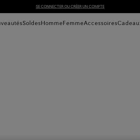
SE CONNECTER OU CRÉER UN COMPTE
veautés
Soldes
Homme
Femme
Accessoires
Cadeau