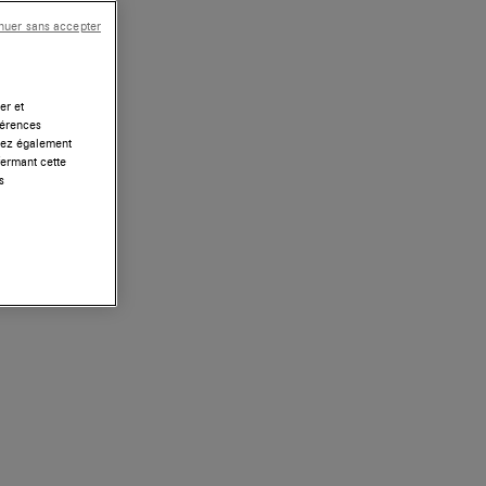
nuer sans accepter
er et
férences
uvez également
fermant cette
s