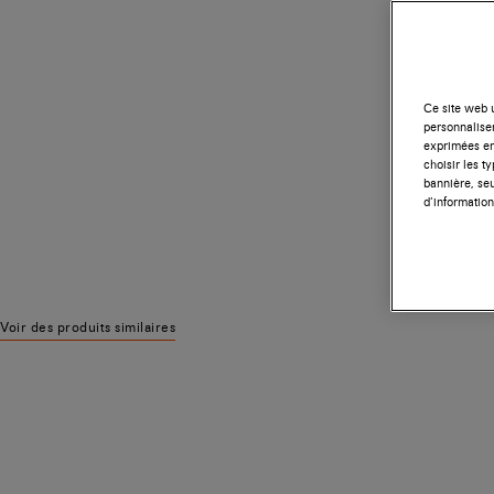
Ce site web u
personnalise
exprimées en
choisir les t
bannière, seu
d’information
Voir des produits similaires