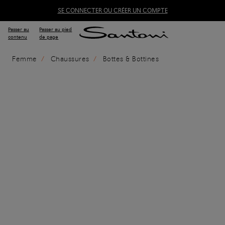
SE CONNECTER OU CRÉER UN COMPTE
Passer au
Passer au pied
contenu
de page
Femme
Chaussures
Bottes & Bottines