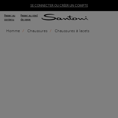
SE CONNECTER OU CRÉER UN COMPTE
Passer au
Passer au pied
contenu
de page
Homme
Chaussures
Chaussures à lacets