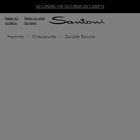
SE CONNECTER OU CRÉER UN COMPTE
Passer au
Passer au pied
contenu
de page
Homme
Chaussures
Double Boucle