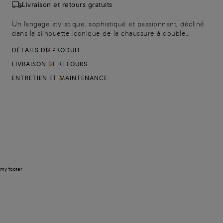
Livraison et retours gratuits
Un langage stylistique, sophistiqué et passionnant, décliné
dans la silhouette iconique de la chaussure à double
boucle. Confectionnée en cuir haut de gamme, elle est
DÉTAILS DU PRODUIT
pensée pour insuffler une pointe d'exclusivité dans les
tenues les plus formelles. Elle est agrémentée de coutures
LIVRAISON ET RETOURS
sur le bout et d’une semelle en cuir déclinée en orange
ENTRETIEN ET MAINTENANCE
Arancio Santoni.
my footer