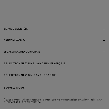
SERVICE CLIENTÈLE
SANTONI WORLD
LEGAL AREA AND CORPORATE
SÉLECTIONNEZ UNE LANGUE: FRANÇAIS
SÉLECTIONNEZ UN PAYS: FRANCE
SUIVEZ-NOUS
© 2025 Santoni - All rights reserved - Santoni Spa, Via Montenapoleone,9 Milano - Italy - P.IVA
01806460430 | REA MI-2001134