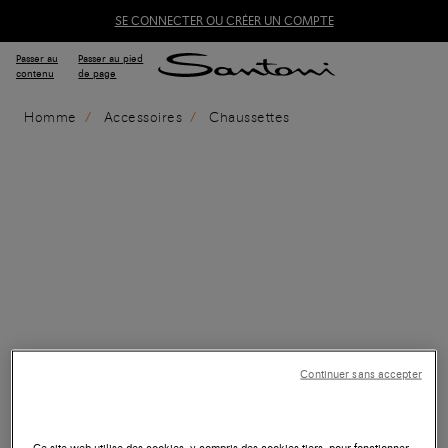
SE CONNECTER OU CRÉER UN COMPTE
Passer au
Passer au pied
contenu
de page
Homme
Accessoires
Chaussettes
Continuer sans accepter
Ce site web utilise des cookies, y compris des cookies tiers, pour fonctionner