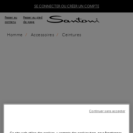
SE CONNECTER OU CRÉER UN COMPTE
Passer au
Passer au pied
contenu
de page
Homme
Accessoires
Ceintures
Continuer sans accepter
Ce site web utilise des cookies, y compris des cookies tiers, pour fonctionner