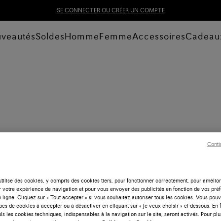
SE CONNECTER OU CRÉER UN COMPTE
veautés
Soldes
Homme
Femme
Accessoires
Cadeau
Conti
tilise des cookies, y compris des cookies tiers, pour fonctionner correctement, pour amélior
r votre expérience de navigation et pour vous envoyer des publicités en fonction de vos pré
 ligne. Cliquez sur « Tout accepter » si vous souhaitez autoriser tous les cookies. Vous po
ypes de cookies à accepter ou à désactiver en cliquant sur « Je veux choisir » ci-dessous. En 
ls les cookies techniques, indispensables à la navigation sur le site, seront activés. Pour plu