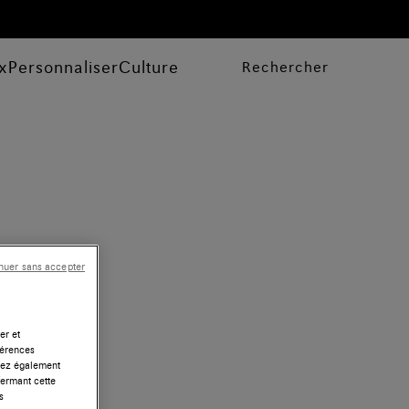
x
Personnaliser
Culture
Rechercher
nuer sans accepter
er et
férences
uvez également
fermant cette
s