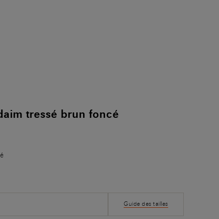
daim tressé brun foncé
cé
Guide des tailles