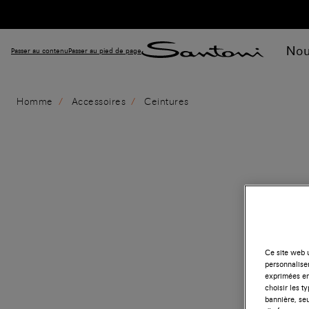
Nou
Passer au contenu
Passer au pied de page
Homme
Accessoires
Ceintures
Ce site web u
personnalise
exprimées en
choisir les t
bannière, seu