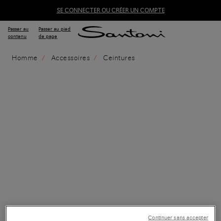
SE CONNECTER OU CRÉER UN COMPTE
Passer au
Passer au pied
contenu
de page
Homme
Accessoires
Ceintures
Continuer sans accepter