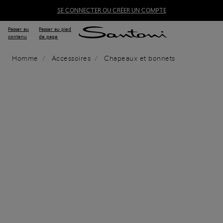
SE CONNECTER OU CRÉER UN COMPTE
Passer au
Passer au pied
contenu
de page
Homme
Accessoires
Chapeaux et bonnets