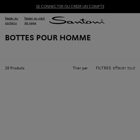
SE CONNECTER OU CRÉER UN COMPTE
Passer au
Passer au pied
contenu
de page
BOTTES POUR HOMME
effacer tout
Trier par
26
Produits
FILTRES