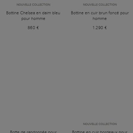
NOUVELLE COLLECTION
NOUVELLE COLLECTION
Bottine Chelsea en daim bleu
Bottine en cuir brun foncé pour
pour homme
homme
860 €
1.290 €
NOUVELLE COLLECTION
Botte de randonnée pour
Bottine en cuir bordeaux pour