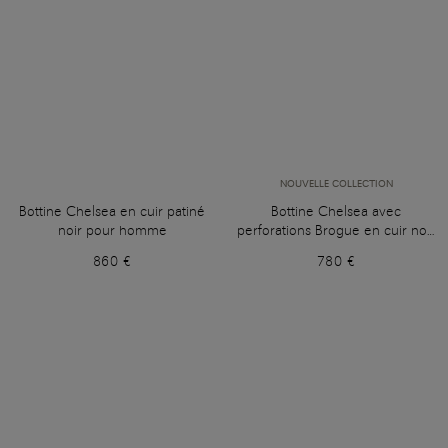
NOUVELLE COLLECTION
Bottine Chelsea en cuir patiné
Bottine Chelsea avec
noir pour homme
perforations Brogue en cuir noir
pour homme
860 €
780 €