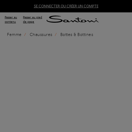
SE CONNECTER OU CRÉER UN COMPTE
Passer au
Passer au pied
contenu
de page
Femme
Chaussures
Bottes & Bottines