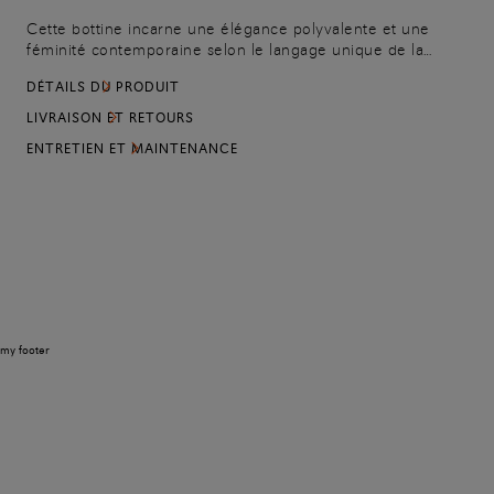
Cette bottine incarne une élégance polyvalente et une
féminité contemporaine selon le langage unique de la
Maison. Elle est confectionnée en daim Seta à la texture
DÉTAILS DU PRODUIT
extrêmement légère et soyeuse, qui confère à ce modèle
une expérience sensorielle haut de gamme. La fermeture
LIVRAISON ET RETOURS
Éclair sur le côté interne est fidèle au design essentiel de la
ENTRETIEN ET MAINTENANCE
chaussure. Sa bride arrière décorative, quant à elle, est une
ode aux codes iconiques Santoni.
my footer