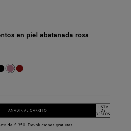
tos en piel abatanada rosa
LISTA
AÑADIR AL CARRITO
DE
DESEOS
artir de € 350. Devoluciones gratuitas