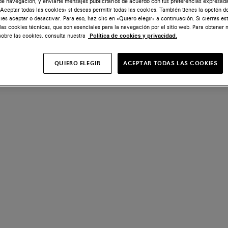
de navegación, y enviarte mensajes publicitarios de acuerdo con tus preferencias expresada
Aceptar todas las cookies» si deseas permitir todas las cookies. También tienes la opción d
ies aceptar o desactivar. Para eso, haz clic en «Quiero elegir» a continuación. Si cierras es
 las cookies técnicas, que son esenciales para la navegación por el sitio web. Para obtener
sobre las cookies, consulta nuestra
Política de cookies y privacidad.
QUIERO ELEGIR
ACEPTAR TODAS LAS COOKIES