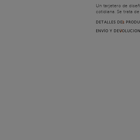
Un tarjetero de dise
cotidiana. Se trata d
natural para obtener
DETALLES DEL PROD
tridimensional, matér
ocho ranuras para tar
ENVÍO Y DEVOLUCIO
monedas y pequeños 