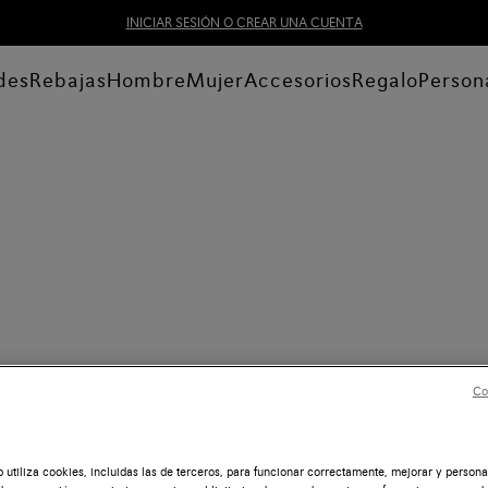
INICIAR SESIÓN O CREAR UNA CUENTA
des
Rebajas
Hombre
Mujer
Accesorios
Regalo
Person
Co
b utiliza cookies, incluidas las de terceros, para funcionar correctamente, mejorar y persona