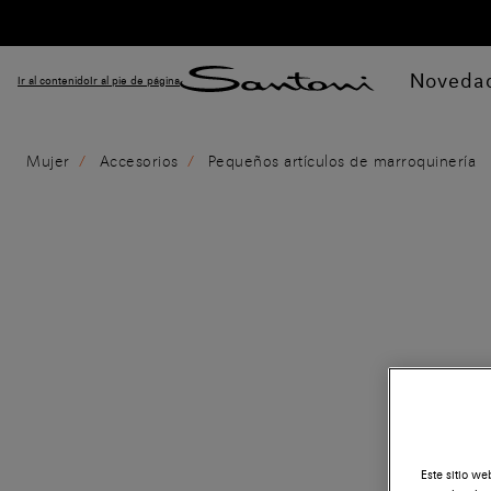
Noveda
Ir al contenido
Ir al pie de página
Mujer
Accesorios
Pequeños artículos de marroquinería
Este sitio we