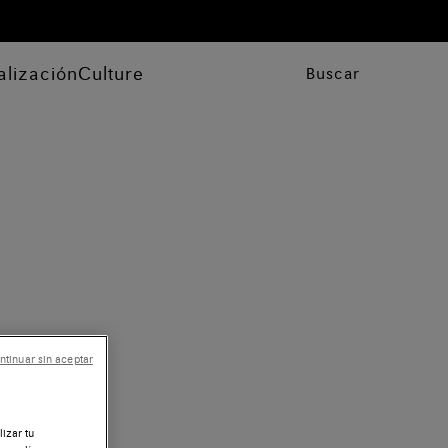
alización
Culture
Buscar
ntinuar sin aceptar
lizar tu