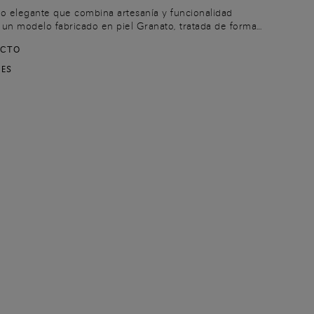
ño elegante que combina artesanía y funcionalidad
e un modelo fabricado en piel Granato, tratada de forma
 una superficie con un grano abombado y un efecto
UCTO
ico y distintivo. Cuenta con un compartimento central,
jetas y un práctico bolsillo con cremallera para guardar
NES
objetos esenciales.