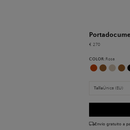
Portadocumen
€ 270
COLOR:
Rosa
Única (EU)
Talla
Envío gratuito a p