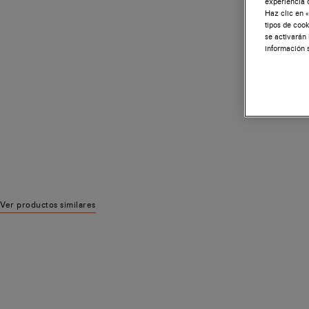
experiencia 
Haz clic en «
tipos de cook
se activarán
información 
Ver productos similares