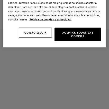
Borlas Santoni Icona de piel azul
Borlas Santoni Icona Velatura de
cookies. También tienes la opción de elegir qué tipos de cookies aceptar o
piel marrón
desactivar. Para eso, haz clic en «Quiero elegir» a continuación. Si cierras
este báner, solo se activarán las cookies técnicas, que son esenciales para la
€ 120
€ 120
navegación por el sitio web. Para obtener más información sobre las cookies,
consulta nuestra
Política de cookies y privacidad.
QUIERO ELEGIR
ACEPTAR TODAS LAS
COOKIES