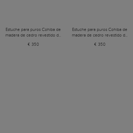
Estuche para puros Cohiba de
Estuche para puros Cohiba de
madera de cedro revestido de
madera de cedro revestido de
piel azul
piel marrón
€ 350
€ 350