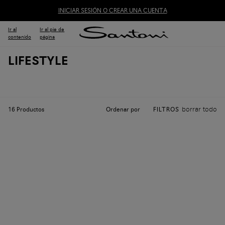
INICIAR SESIÓN O CREAR UNA CUENTA
Ir al
Ir al pie de
contenido
página
LIFESTYLE
borrar todo
Ordenar por
16
Productos
FILTROS