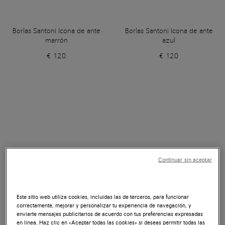
Borlas Santoni Icona de ante
Borlas Santoni Icona de ante
marrón
azul
€ 120
€ 120
Continuar sin aceptar
Este sitio web utiliza cookies, incluidas las de terceros, para funcionar
correctamente, mejorar y personalizar tu experiencia de navegación, y
enviarte mensajes publicitarios de acuerdo con tus preferencias expresadas
en línea. Haz clic en «Aceptar todas las cookies» si deseas permitir todas las