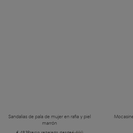
Sandalias de pala de mujer en rafia y piel
Mocasine
marrón
€ 483
Precio rebajado desde
€ 690