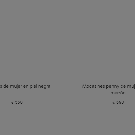
s de mujer en piel negra
Mocasines penny de muje
marrón
€ 560
€ 690