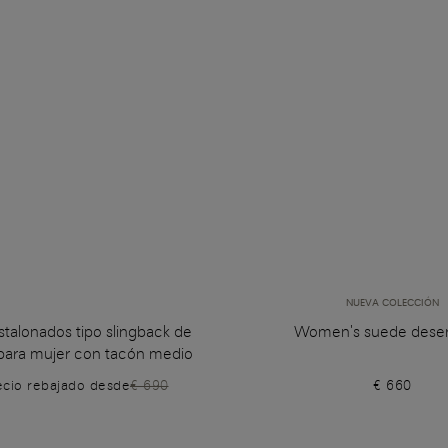
NUEVA COLECCIÓN
talonados tipo slingback de
Women's suede deser
 para mujer con tacón medio
ecio rebajado desde
€ 690
€ 660