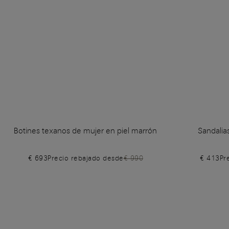
Botines texanos de mujer en piel marrón
Sandalia
€ 693
Precio rebajado desde
€ 990
€ 413
Pr