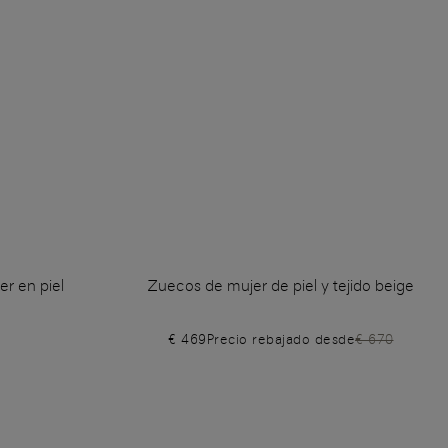
r en piel
Zuecos de mujer de piel y tejido beige
€ 469
Precio rebajado desde
€ 670