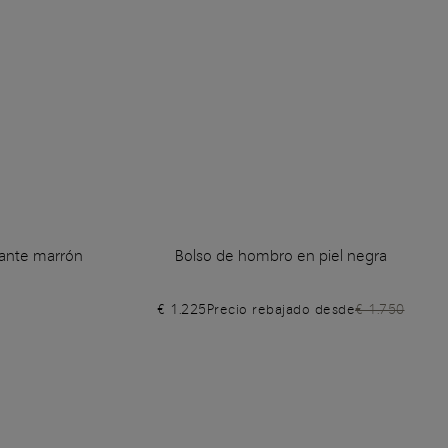
 ante marrón
Bolso de hombro en piel negra
€ 1.225
Precio rebajado desde
€ 1.750