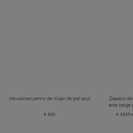
Mocasines penny de mujer de piel azul
Zapatos des
ante beige
€ 690
€ 483
Pr