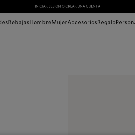
INICIAR SESIÓN O CREAR UNA CUENTA
des
Rebajas
Hombre
Mujer
Accesorios
Regalo
Person