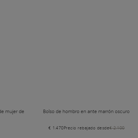
de mujer de
Bolso de hombro en ante marrón oscuro
€ 1.470
Precio rebajado desde
€ 2.100