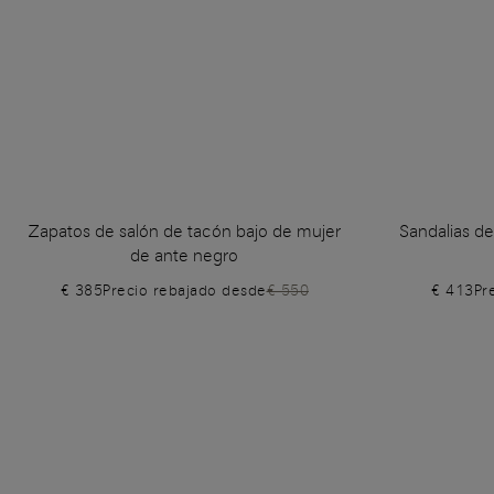
Zapatos de salón de tacón bajo de mujer
Sandalias de
de ante negro
€ 385
Precio rebajado desde
€ 550
€ 413
Pr