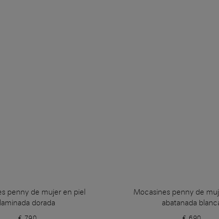
s penny de mujer en piel
Mocasines penny de muje
laminada dorada
abatanada blanc
€ 790
€ 690