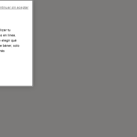
ntinuar sin aceptar
lizar tu
s en línea.
e elegir qué
te báner, solo
 más