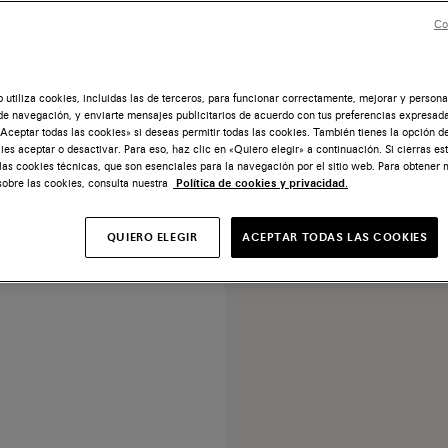
Co
b utiliza cookies, incluidas las de terceros, para funcionar correctamente, mejorar y persona
de navegación, y enviarte mensajes publicitarios de acuerdo con tus preferencias expresada
Aceptar todas las cookies» si deseas permitir todas las cookies. También tienes la opción d
ies aceptar o desactivar. Para eso, haz clic en «Quiero elegir» a continuación. Si cierras es
 las cookies técnicas, que son esenciales para la navegación por el sitio web. Para obtener
talonados de tacón mediano
sobre las cookies, consulta nuestra
Política de cookies y privacidad.
mujer en rafia beige
ecio rebajado desde
€ 750
QUIERO ELEGIR
ACEPTAR TODAS LAS COOKIES