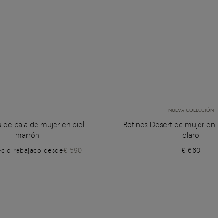
NUEVA COLECCIÓN
s de pala de mujer en piel
Botines Desert de mujer en
marrón
claro
ecio rebajado desde
€ 590
€ 660