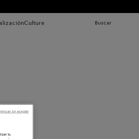
alización
Culture
Buscar
ntinuar sin aceptar
lizar tu