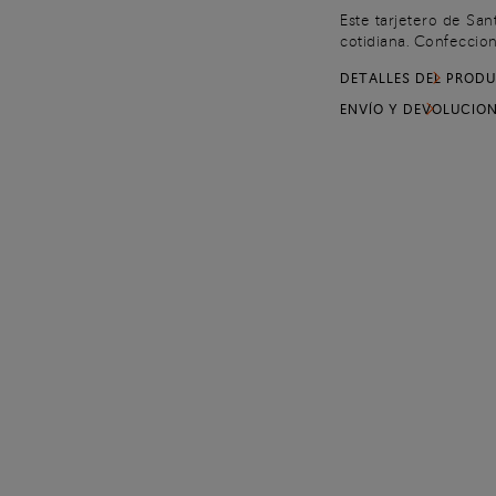
Este tarjetero de San
cotidiana. Confeccio
cuenta con un compar
DETALLES DEL PROD
delantera y ocho ranu
ENVÍO Y DEVOLUCIO