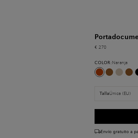
Portadocumen
€ 270
COLOR:
Naranja
Única (EU)
Talla
Envío gratuito a p