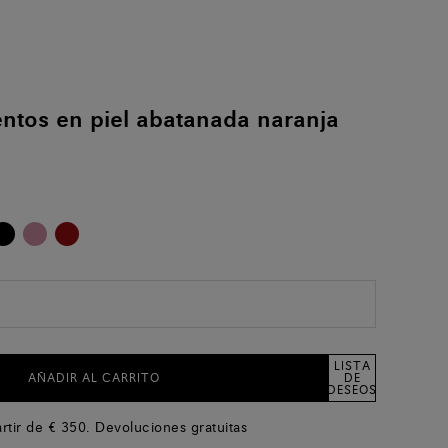
tos en piel abatanada naranja
LISTA
AÑADIR AL CARRITO
DE
DESEOS
artir de € 350. Devoluciones gratuitas