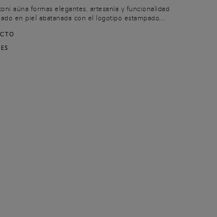
toni aúna formas elegantes, artesanía y funcionalidad
nado en piel abatanada con el logotipo estampado,
timento central, un bolsillo con cremallera en la parte
UCTO
ras para tarjetas en la parte trasera.
NES