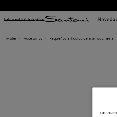
Noveda
Ir al contenido
Ir al pie de página
Mujer
Accesorios
Pequeños artículos de marroquinería
Este sitio we