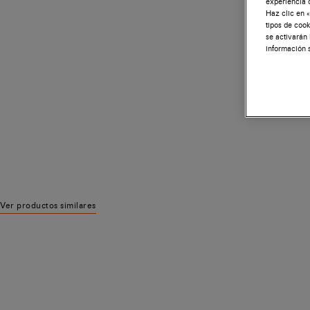
experiencia 
Haz clic en «
tipos de cook
se activarán
información 
Ver productos similares