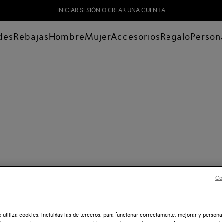
INICIAR SESIÓN O CREAR UNA CUENTA
des
Rebajas
Hombre
Mujer
Accesorios
Regalo
Person
Co
b utiliza cookies, incluidas las de terceros, para funcionar correctamente, mejorar y persona