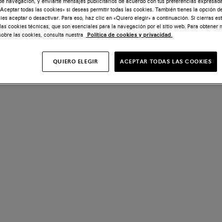
de navegación, y enviarte mensajes publicitarios de acuerdo con tus preferencias expresada
Aceptar todas las cookies» si deseas permitir todas las cookies. También tienes la opción d
ies aceptar o desactivar. Para eso, haz clic en «Quiero elegir» a continuación. Si cierras es
 las cookies técnicas, que son esenciales para la navegación por el sitio web. Para obtener
sobre las cookies, consulta nuestra
Política de cookies y privacidad.
QUIERO ELEGIR
ACEPTAR TODAS LAS COOKIES