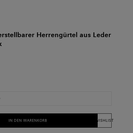
rstellbarer Herrengürtel aus Leder
k
)
IN DEN WARENKORB
WISHLIST