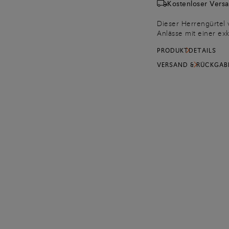
Kostenloser Vers
Dieser Herrengürtel 
Anlässe mit einer ex
antikisiertem Leder 
PRODUKTDETAILS
hat eine Metallschlau
einer eckigen Schnall
VERSAND & RÜCKGAB