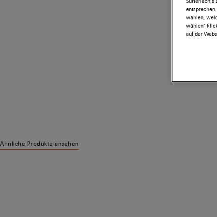
Surferlebnis
entsprechen.
wählen, welc
wählen“ klic
auf der Websi
Ähnliche Produkte ansehen