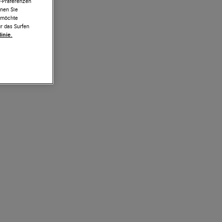
e-Präferenzen
nnen Sie
h möchte
r das Surfen
inie.