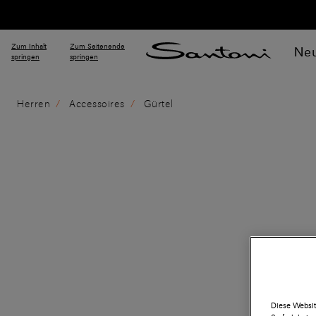
Zum Inhalt
Zum Seitenende
Neu
springen
springen
Herren
Accessoires
Gürtel
Diese Websit