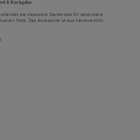
and & Rückgabe
vollendet die klassische Garderobe für besondere
klusiven Note. Das Accessoire ist aus handwerklich
mit Innenseite aus orangefarbenem Leder gefertigt und
fe mit eingraviertem Schriftzug. Der Gürtel wird mit
e geschlossen, die durch ihr schlichtes Design besticht.
E