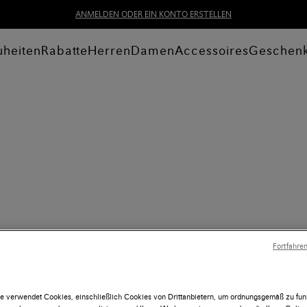
ANMELDEN ODER EIN KONTO ERSTELLEN
heiten
Rabatte
Herren
Damen
Accessoires
Geschen
Fortfahre
e verwendet Cookies, einschließlich Cookies von Drittanbietern, um ordnungsgemäß zu funk