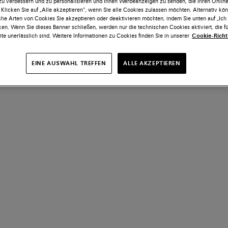
 zu verbessern und zu personalisieren und Ihnen Werbeanzeigen zu senden, die Ihren Onlin
 Klicken Sie auf „Alle akzeptieren“, wenn Sie alle Cookies zulassen möchten. Alternativ kö
he Arten von Cookies Sie akzeptieren oder deaktivieren möchten, indem Sie unten auf „Ic
ken. Wenn Sie dieses Banner schließen, werden nur die technischen Cookies aktiviert, die fü
te unerlässlich sind. Weitere Informationen zu Cookies finden Sie in unserer
Cookie-Richtl
EINE AUSWAHL TREFFEN
ALLE AKZEPTIEREN