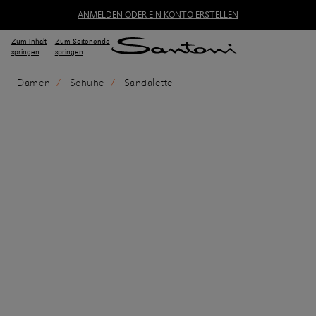
ANMELDEN ODER EIN KONTO ERSTELLEN
Zum Inhalt
Zum Seitenende
springen
springen
Damen
Schuhe
Sandalette