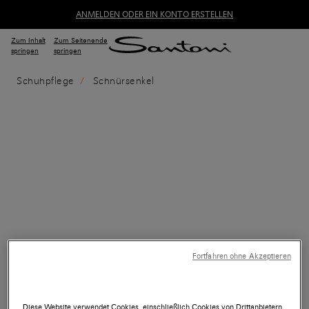
ANMELDEN ODER EIN KONTO ERSTELLEN
Zum Inhalt
Zum Seitenende
springen
springen
Schuhpflege
Schnürsenkel
Fortfahren ohne Akzeptieren
Diese Website verwendet Cookies, einschließlich Cookies von Drittanbietern,