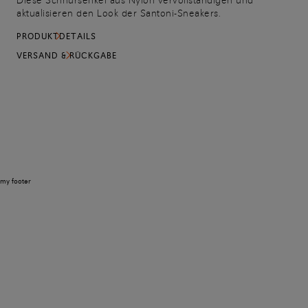
Diese Schnürsenkel aus Nylon vervollständigen und
aktualisieren den Look der Santoni-Sneakers.
PRODUKTDETAILS
VERSAND & RÜCKGABE
my footer