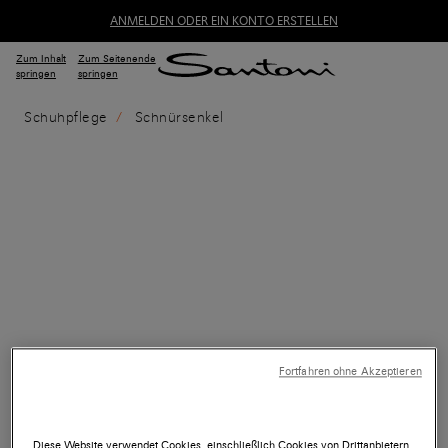
ANMELDEN ODER EIN KONTO ERSTELLEN
Zum Inhalt
Zum Seitenende
springen
springen
Schuhpflege
Schnürsenkel
Fortfahren ohne Akzeptieren
Diese Website verwendet Cookies, einschließlich Cookies von Drittanbietern,