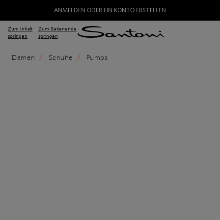
ANMELDEN ODER EIN KONTO ERSTELLEN
Zum Inhalt
Zum Seitenende
springen
springen
Damen
Schuhe
Pumps