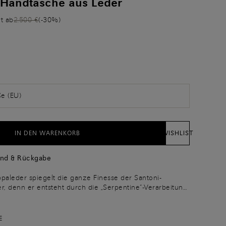
 Handtasche aus Leder
rt ab
2.500 €
(-30%)
ße (EU)
IN DEN WARENKORB
WISHLIST
and & Rückgabe
aleder spiegelt die ganze Finesse der Santoni-
, denn er entsteht durch die „Serpentine“-Verarbeitung
and zusammengefügten Lederstreifen, die ein grafisches
ichkeit kreieren. Die Tasche hat ein geräumiges Design
n und abnehmbarem Tragriemen, die je nach Anlass
E
ptionen bieten. Der Anhänger mit Spiegel und die