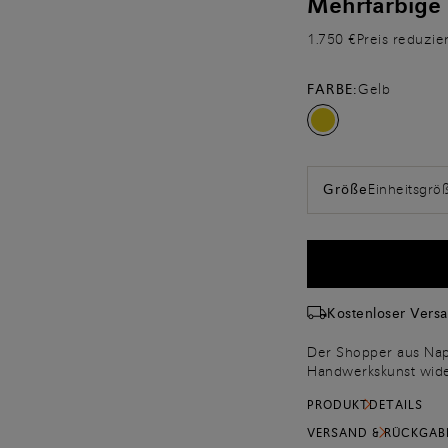
Mehrfarbige
1.750 €
Preis reduzie
FARBE:
Gelb
Einheitsgrö
Größe
Kostenloser Vers
Der Shopper aus Napp
Handwerkskunst wider
mit schmalen, von H
PRODUKTDETAILS
Motiv voller Persönl
mit bequemen Griffe
VERSAND & RÜCKGAB
verschiedene Trageo