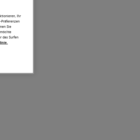
tionieren, Ihr
e-Präferenzen
nnen Sie
h möchte
r das Surfen
inie.