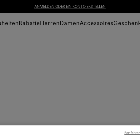
ANMELDEN ODER EIN KONTO ERSTELLEN
heiten
Rabatte
Herren
Damen
Accessoires
Geschen
Fortfahre