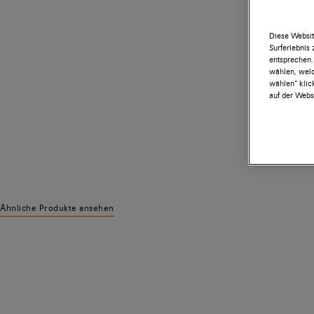
Diese Websit
Surferlebnis
entsprechen.
wählen, welc
wählen“ klic
auf der Websi
Ähnliche Produkte ansehen