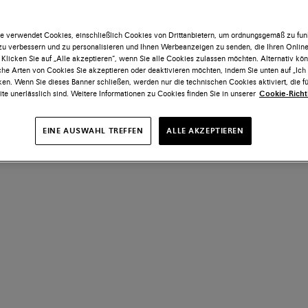
e verwendet Cookies, einschließlich Cookies von Drittanbietern, um ordnungsgemäß zu funk
 zu verbessern und zu personalisieren und Ihnen Werbeanzeigen zu senden, die Ihren Onlin
 Klicken Sie auf „Alle akzeptieren“, wenn Sie alle Cookies zulassen möchten. Alternativ kö
he Arten von Cookies Sie akzeptieren oder deaktivieren möchten, indem Sie unten auf „Ic
ken. Wenn Sie dieses Banner schließen, werden nur die technischen Cookies aktiviert, die fü
te unerlässlich sind. Weitere Informationen zu Cookies finden Sie in unserer
Cookie-Richtl
EINE AUSWAHL TREFFEN
ALLE AKZEPTIEREN