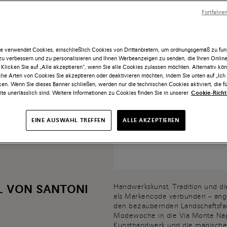
mit ihrer Fa
Glasurtechni
Fortfahre
zu Generatio
Kulturguts 
e verwendet Cookies, einschließlich Cookies von Drittanbietern, um ordnungsgemäß zu funk
 zu verbessern und zu personalisieren und Ihnen Werbeanzeigen zu senden, die Ihren Onlin
 Klicken Sie auf „Alle akzeptieren“, wenn Sie alle Cookies zulassen möchten. Alternativ kö
he Arten von Cookies Sie akzeptieren oder deaktivieren möchten, indem Sie unten auf „Ic
ken. Wenn Sie dieses Banner schließen, werden nur die technischen Cookies aktiviert, die fü
te unerlässlich sind. Weitere Informationen zu Cookies finden Sie in unserer
Cookie-Richtl
EINE AUSWAHL TREFFEN
ALLE AKZEPTIEREN
L VON SANTONI
Handwerkskunst, Tradition und die
als Markencode verbunden – angef
den bezaubernden Landschaftsfar
Modewoche in die Via Monte Napol
Kunsthandwerk und die magischen