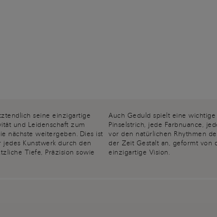
ztendlich seine einzigartige
Auch Geduld spielt eine wichtige
ivität und Leidenschaft zum
Pinselstrich, jede Farbnuance, je
e nächste weitergeben. Dies ist
vor den natürlichen Rhythmen des
r jedes Kunstwerk durch den
der Zeit Gestalt an, geformt von
tzliche Tiefe, Präzision sowie
einzigartige Vision.