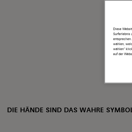
Diese Websit
Surferlebnis
entsprechen.
wählen, welc
wählen“ klic
auf der Websi
DIE HÄNDE SIND DAS WAHRE SYMBO