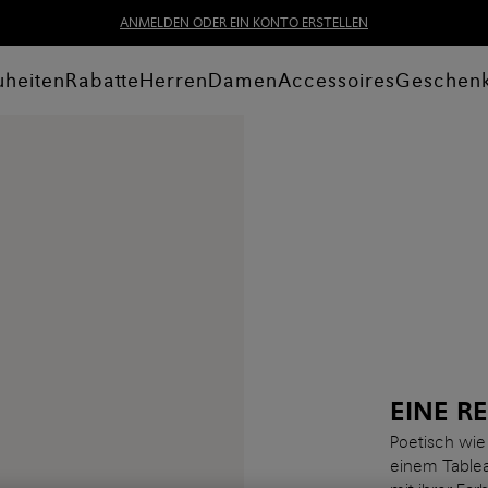
ANMELDEN ODER EIN KONTO ERSTELLEN
heiten
Rabatte
Herren
Damen
Accessoires
Geschen
EINE R
Poetisch wie 
einem Tablea