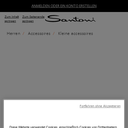
ANMELDEN ODER EIN KONTO ERSTELLEN
Zum Inhalt
Zum Seitenende
springen
springen
Herren
Accessoires
Kleine accessoires
Fortfahren ohne Akzeptieren
Diese Website verwendet Cookies, einschließlich Cookies von Drittanbietern,