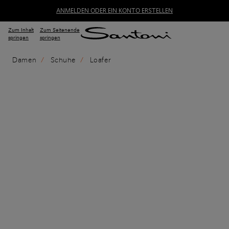
ANMELDEN ODER EIN KONTO ERSTELLEN
Zum Inhalt
Zum Seitenende
springen
springen
Damen
Schuhe
Loafer