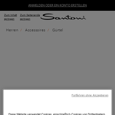
ANMELDEN ODER EIN KONTO ERSTELLEN
Zum Inhalt
Zum Seitenende
springen
springen
Herren
Accessoires
Gürtel
Fortfahren ohne Akzeptieren
Diese Website verwendet Cookies, einschließlich Cookies von Drittanbietern,