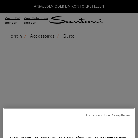
ANMELDEN ODER EIN KONTO ERSTELLEN
Zum Inhalt
Zum Seitenende
springen
springen
Herren
Accessoires
Gürtel
Fortfahren ohne Akzeptieren