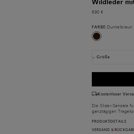
Wildleder mi
690 €
FARBE:
Dunkelbraun
Größe
Kostenloser Vers
Die Slider-Sandale fü
ganztägigen Tragekom
seidiger Optik und i
PRODUKTDETAILS
versehen, die Santon
handwerkliche Hochwer
VERSAND & RÜCKGAB
Sohle mit abgerundet