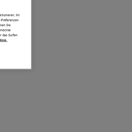
tionieren, Ihr
e-Präferenzen
nnen Sie
h möchte
r das Surfen
inie.