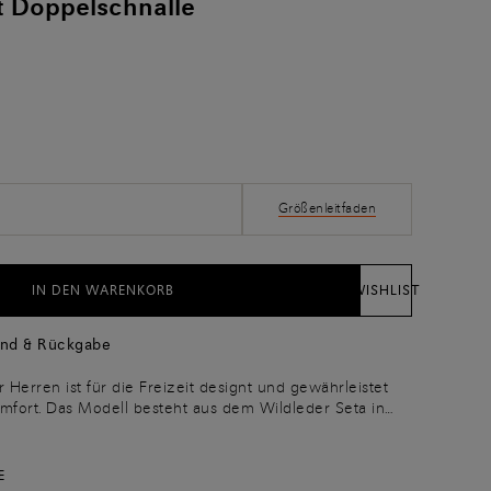
t Doppelschnalle
Größenleitfaden
IN DEN WARENKORB
WISHLIST
and & Rückgabe
r Herren ist für die Freizeit designt und gewährleistet
fort. Das Modell besteht aus dem Wildleder Seta in
st von Hand mit Velatura, einer Farbnuancierung,
is Berufung für chromatische Schönheit und
tigkeit unterstreicht. Charakteristisch ist die breite
E
er Spitze und breitem Riemen, der die ikonische