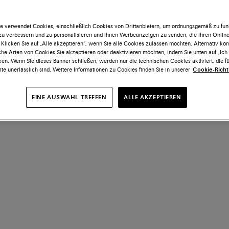
e verwendet Cookies, einschließlich Cookies von Drittanbietern, um ordnungsgemäß zu funk
 zu verbessern und zu personalisieren und Ihnen Werbeanzeigen zu senden, die Ihren Onlin
 Klicken Sie auf „Alle akzeptieren“, wenn Sie alle Cookies zulassen möchten. Alternativ kö
he Arten von Cookies Sie akzeptieren oder deaktivieren möchten, indem Sie unten auf „Ic
ken. Wenn Sie dieses Banner schließen, werden nur die technischen Cookies aktiviert, die fü
te unerlässlich sind. Weitere Informationen zu Cookies finden Sie in unserer
Cookie-Richtl
EINE AUSWAHL TREFFEN
ALLE AKZEPTIEREN