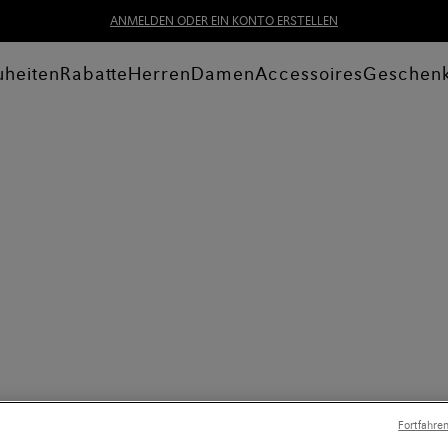
ANMELDEN ODER EIN KONTO ERSTELLEN
heiten
Rabatte
Herren
Damen
Accessoires
Geschen
Fortfahre