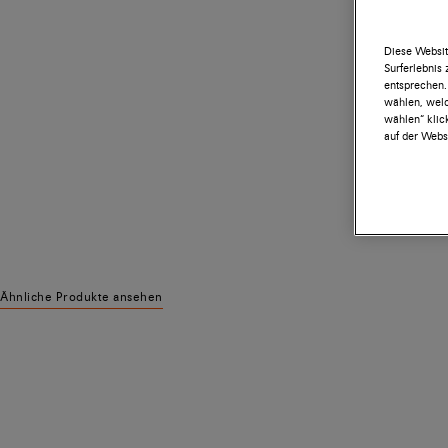
Diese Websit
Surferlebnis
entsprechen.
wählen, welc
wählen“ klic
auf der Websi
Ähnliche Produkte ansehen