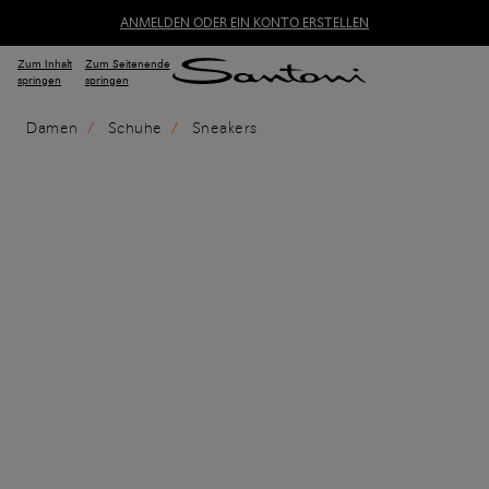
ANMELDEN ODER EIN KONTO ERSTELLEN
Zum Inhalt
Zum Seitenende
springen
springen
Damen
Schuhe
Sneakers